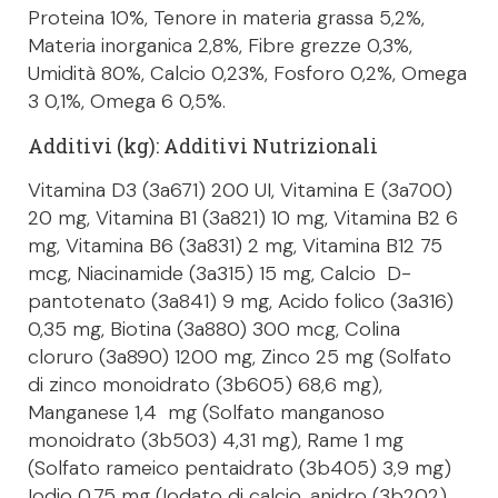
Proteina 10%, Tenore in materia grassa 5,2%,
Materia inorganica 2,8%, Fibre grezze 0,3%,
Umidità 80%, Calcio 0,23%, Fosforo 0,2%, Omega
3 0,1%, Omega 6 0,5%.
Additivi (kg): Additivi Nutrizionali
Vitamina D3 (3a671) 200 UI, Vitamina E (3a700)
20 mg, Vitamina B1 (3a821) 10 mg, Vitamina B2 6
mg, Vitamina B6 (3a831) 2 mg, Vitamina B12 75
mcg, Niacinamide (3a315) 15 mg, Calcio D-
pantotenato (3a841) 9 mg, Acido folico (3a316)
0,35 mg, Biotina (3a880) 300 mcg, Colina
cloruro (3a890) 1200 mg, Zinco 25 mg (Solfato
di zinco monoidrato (3b605) 68,6 mg),
Manganese 1,4 mg (Solfato manganoso
monoidrato (3b503) 4,31 mg), Rame 1 mg
(Solfato rameico pentaidrato (3b405) 3,9 mg)
Iodio 0,75 mg (Iodato di calcio, anidro (3b202)