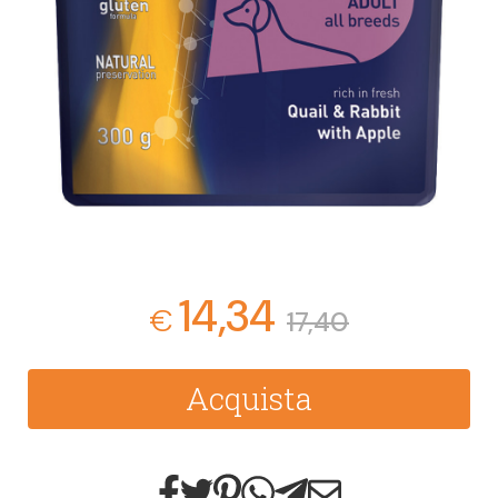
14,34
€
17,40
Acquista