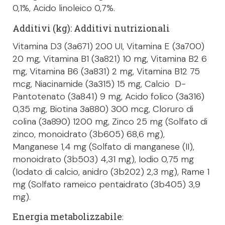
0,1%, Acido linoleico 0,7%.
Additivi (kg): Additivi nutrizionali
Vitamina D3 (3a671) 200 UI, Vitamina E (3a700)
20 mg, Vitamina B1 (3a821) 10 mg, Vitamina B2 6
mg, Vitamina B6 (3a831) 2 mg, Vitamina B12 75
mcg, Niacinamide (3a315) 15 mg, Calcio D-
Pantotenato (3a841) 9 mg, Acido folico (3a316)
0,35 mg, Biotina 3a880) 300 mcg, Cloruro di
colina (3a890) 1200 mg, Zinco 25 mg (Solfato di
zinco, monoidrato (3b605) 68,6 mg),
Manganese 1,4 mg (Solfato di manganese (II),
monoidrato (3b503) 4,31 mg), Iodio 0,75 mg
(Iodato di calcio, anidro (3b202) 2,3 mg), Rame 1
mg (Solfato rameico pentaidrato (3b405) 3,9
mg).
Energia metabolizzabile
: