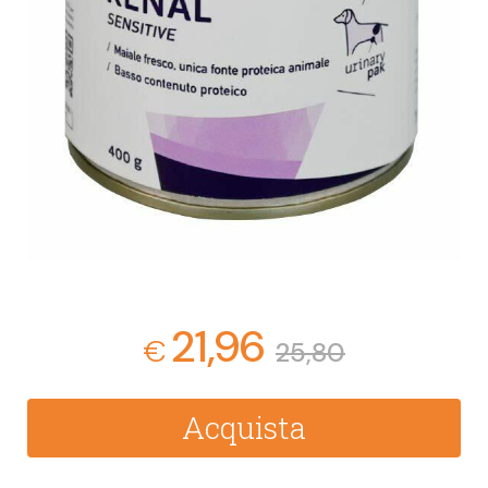
21,96
€
25,80
Acquista