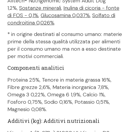
Alltech® Nutrigenomic System Adult Dog
1,2%,
Sostanze minerali
,
Inulina di cicoria - fonte
di FOS - 0,1%
,
Glucosamina 0,037%
,
Solfato di
condroitina 0,026%
.
* in origine destinati al consumo umano: materie
prime della stessa qualità utilizzata per alimenti
per il consumo umano ma non a esso destinate
per motivi commerciali.
Componenti analitici
Proteina 25%, Tenore in materia grassa 16%,
Fibre grezze 2,6%, Materia inorganica 7,8%,
Omega 3 0,22%, Omega 6 1,9%, Calcio 1%,
Fosforo 0,75%, Sodio 0,16%, Potassio 0,51%,
Magnesio 0,08%.
Additivi (kg): Additivi nutrizionali