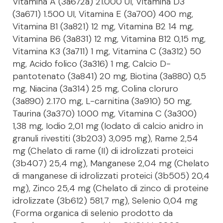
Vitamina A (3a672a) 21.000 UI, Vitamina D3
(3a671) 1.500 UI, Vitamina E (3a700) 400 mg,
Vitamina B1 (3a821) 12 mg, Vitamina B2 14 mg,
Vitamina B6 (3a831) 12 mg, Vitamina B12 0,15 mg,
Vitamina K3 (3a711) 1 mg, Vitamina C (3a312) 50
mg, Acido folico (3a316) 1 mg, Calcio D-
pantotenato (3a841) 20 mg, Biotina (3a880) 0,5
mg, Niacina (3a314) 25 mg, Colina cloruro
(3a890) 2.170 mg, L-carnitina (3a910) 50 mg,
Taurina (3a370) 1.000 mg, Vitamina C (3a300)
1,38 mg, Iodio 2,01 mg (Iodato di calcio anidro in
granuli rivestiti (3b203) 3,095 mg), Rame 2,54
mg (Chelato di rame (II) di idrolizzati proteici
(3b407) 25,4 mg), Manganese 2,04 mg (Chelato
di manganese di idrolizzati proteici (3b505) 20,4
mg), Zinco 25,4 mg (Chelato di zinco di proteine
idrolizzate (3b612) 581,7 mg), Selenio 0,04 mg
(Forma organica di selenio prodotto da