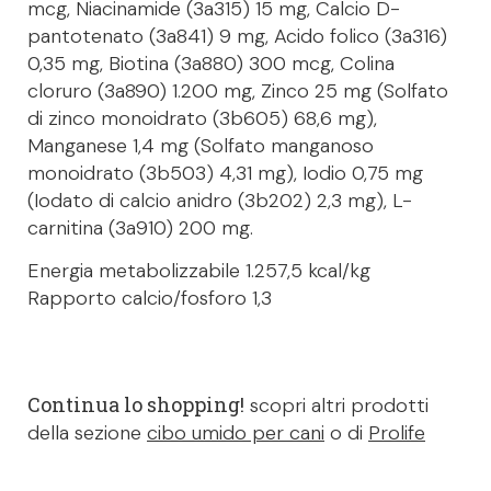
mcg, Niacinamide (3a315) 15 mg, Calcio D-
pantotenato (3a841) 9 mg, Acido folico (3a316)
0,35 mg, Biotina (3a880) 300 mcg, Colina
cloruro (3a890) 1.200 mg, Zinco 25 mg (Solfato
di zinco monoidrato (3b605) 68,6 mg),
Manganese 1,4 mg (Solfato manganoso
monoidrato (3b503) 4,31 mg), Iodio 0,75 mg
(Iodato di calcio anidro (3b202) 2,3 mg), L-
carnitina (3a910) 200 mg.
Energia metabolizzabile 1.257,5 kcal/kg
Rapporto calcio/fosforo 1,3
Continua lo shopping!
scopri altri prodotti
della sezione
cibo umido per cani
o di
Prolife