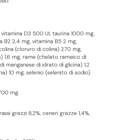
sio.
I, vitamina D3 500 UI, taurina 1000 mg,
na B2 2,4 mg, vitamina B5 2 mg,
olina (cloruro di colina) 270 mg,
ina) 1,6 mg, rame (chelato rameico di
di manganese di idrato di glicina) 1,2
ina) 10 mg, selenio (selenito di sodio)
2700 mg.
rassi grezzi 8,2%, ceneri grezze 1,4%,