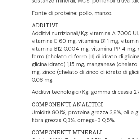
sostanze minerali, MOS, polifenoli d’uva, xilo
Fonte di proteine: pollo, manzo.
ADDITIVI
Additivi nutrizionali/Kg: vitamina A 7000 U
vitamina E 60 mg, vitamina B1 1 mg, vitami
vitamina B12 0,004 mg, vitamina PP 4 mg, c
ferro (chelato di ferro [II] di idrato di glic
glicina idrato) 1,15 mg, manganese (chelato 
mg, zinco (chelato di zinco di idrato di glic
0,08 mg.
Additivi tecnologici/Kg: gomma di cassia 
COMPONENTI ANALITICI
Umidità 80,1%, proteina grezza 3,8%, oli e g
fibra grezza 0,3%, omega-3 0,5%.
COMPONENTI MINERALI