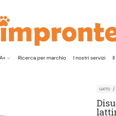
TA+
Ricerca per marchio
I nostri servizi
I
GATTO
Disu
latti