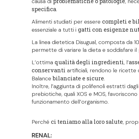
problematiche o patologie
causa di
, nec
specifica
.
completi e bi
Alimenti studiati per essere
gatti con esigenze nut
essenziale a tutti i
La linea dietetica Disugual, composta da 10 
permette di variare la dieta e soddisfare il 
qualità degli ingredienti
ass
L’ottima
, l’
conservanti
artificiali, rendono le ricette
bilanciate e sicure
Balance
.
Inoltre, l’aggiunta di polifenoli estratti dag
prebiotiche, quali XOS e MOS, favoriscono 
funzionamento dell’organismo.
ci teniamo alla loro salute
Perché
, prop
RENAL: