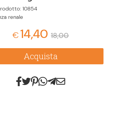
rodotto: 10854
enza renale
14,40
€
18,00
Acquista