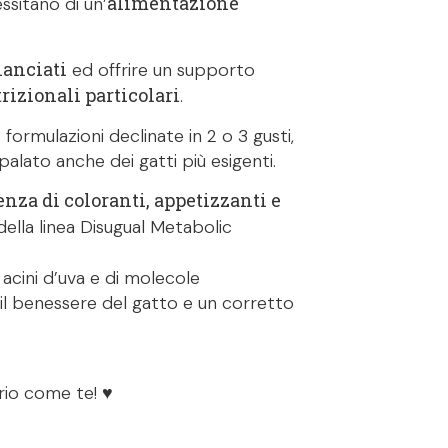
alimentazione
essitano di un’
lanciati
ed offrire un supporto
rizionali particolari
.
formulazioni declinate in 2 o 3 gusti,
palato anche dei gatti più esigenti.
enza di coloranti, appetizzanti e
 della linea Disugual Metabolic
li acini d’uva e di molecole
il benessere del gatto e un corretto
rio come te! ♥