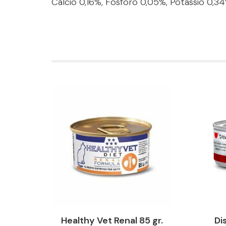
Calcio 0,16%, Fosforo 0,05%, Potassio 0,34
Healthy Vet Renal 85 gr.
Di