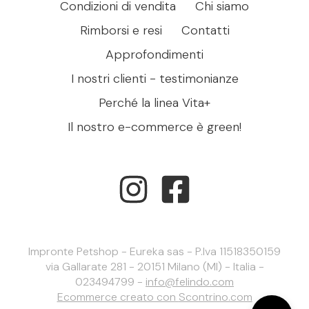
Condizioni di vendita
Chi siamo
Rimborsi e resi
Contatti
Approfondimenti
I nostri clienti - testimonianze
Perché la linea Vita+
Il nostro e-commerce è green!
Impronte Petshop - Eureka sas - P.Iva 11518350159
via Gallarate 281 - 20151 Milano (MI) - Italia -
023494799 -
info@felindo.com
Ecommerce creato con
Scontrino.com