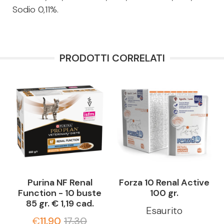
Sodio 0,11%.
PRODOTTI CORRELATI
-
Purina NF Renal
Forza 10 Renal Active
Function - 10 buste
100 gr.
85 gr. € 1,19 cad.
Esaurito
€
11,90
17,30