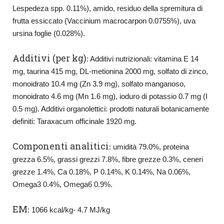
Lespedeza spp. 0.11%), amido, residuo della spremitura di
frutta essiccato (Vaccinium macrocarpon 0.0755%), uva
ursina foglie (0.028%).
Additivi (per kg)
: Additivi nutrizionali: vitamina E 14
mg, taurina 415 mg, DL-metionina 2000 mg, solfato di zinco,
monoidrato 10.4 mg (Zn 3.9 mg), solfato manganoso,
monoidrato 4.6 mg (Mn 1.6 mg), ioduro di potassio 0.7 mg (I
0.5 mg). Additivi organolettici: prodotti naturali botanicamente
definiti: Taraxacum officinale 1920 mg.
Componenti analitici
: umidità 79.0%, proteina
grezza 6.5%, grassi grezzi 7.8%, fibre grezze 0.3%, ceneri
grezze 1.4%, Ca 0.18%, P 0.14%, K 0.14%, Na 0.06%,
Omega3 0.4%, Omega6 0.9%.
EM
: 1066 kcal/kg- 4.7 MJ/kg