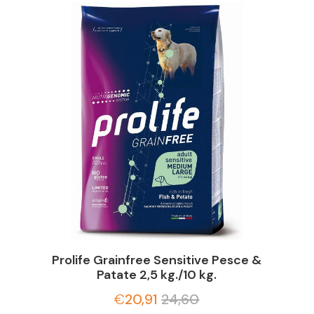
Prolife Grainfree Sensitive Pesce &
Patate 2,5 kg./10 kg.
€
20,91
24,60