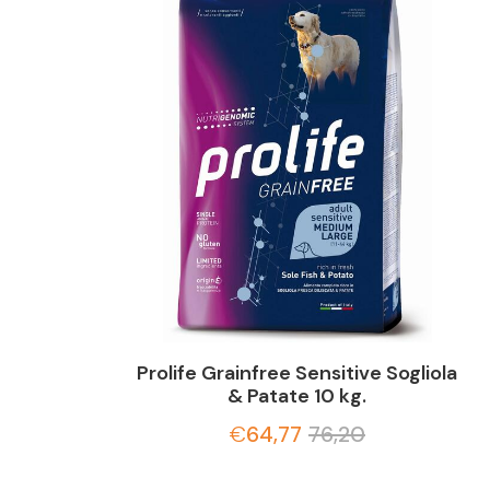
Prolife Grainfree Sensitive Sogliola
& Patate 10 kg.
€
64,77
76,20