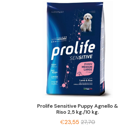
Prolife Sensitive Puppy Agnello &
Riso 2,5 kg./10 kg.
€
23,55
27,70