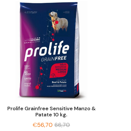
Prolife Grainfree Sensitive Manzo &
Patate 10 kg.
€
56,70
66,70