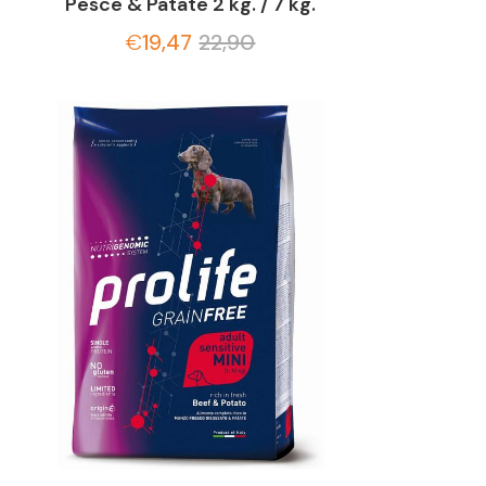
Pesce & Patate 2 kg. / 7 kg.
€
19,47
22,90