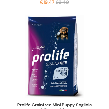
€
19,47
23,40
Prolife Grainfree Mini Puppy Sogliola