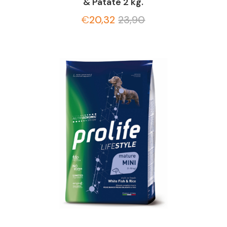
& Patate 2 kg.
€
20,32
23,90