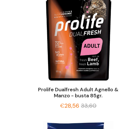
Prolife Dualfresh Adult Agnello &
Manzo - busta 85gr.
€
28,56
33,60