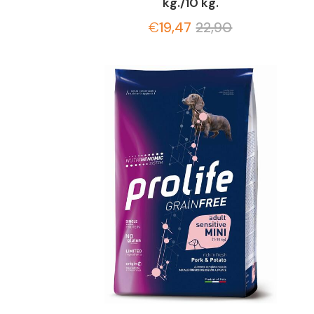
kg./10 kg.
€
19,47
22,90