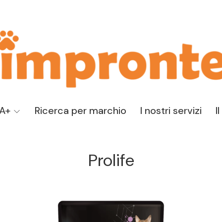
TA+
Ricerca per marchio
I nostri servizi
I
Prolife